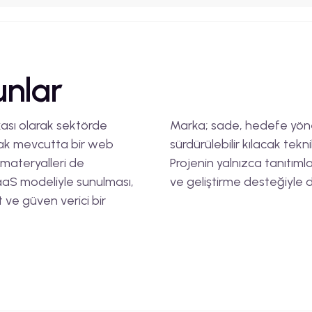
unlar
rkası olarak sektörde
Marka; sade, hedefe yöne
cak mevcutta bir web
sürdürülebilir kılacak tekn
m materyalleri de
Projenin yalnızca tanıtıml
SaaS modeliyle sunulması,
ve geliştirme desteğiyle 
 ve güven verici bir