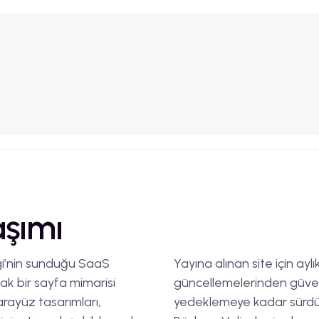
şımı
ogi’nin sunduğu SaaS
Yayına alınan site için ay
ak bir sayfa mimarisi
güncellemelerinden güvenli
arayüz tasarımları,
yedeklemeye kadar sürdürü