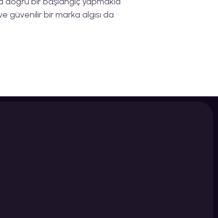
ca doğru bir başlangıç yapmakla
ı ve güvenilir bir marka algısı da