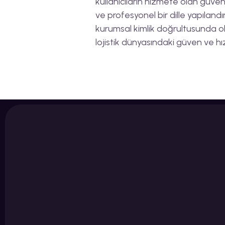
kullanıcıların hizmete olan güven
ve profesyonel bir dille yapılandır
kurumsal kimlik doğrultusunda olu
lojistik dünyasındaki güven ve hız