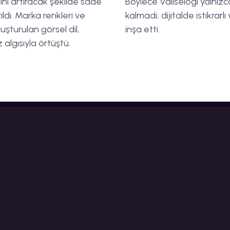
ini artıracak şekilde sade
Böylece Valiselogi yalnız
ıldı. Marka renkleri ve
kalmadı; dijitalde istikrarl
şturulan görsel dil,
inşa etti.
 algısıyla örtüştü.