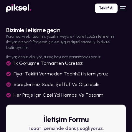
Teklif Al
Bizimle iletişime geçin
Kurumsal web tasarımı, yazılım veya e-ticaret çözümlerine mi
ihtiyacınız var? Projeniz için en uygun dijital stratejiyi birlikte
belirleyelim.
İhtiyaçlarınızı dinliyor, süreç boyunca yanınızda oluyoruz.
İlk Görüşme Tamamen Ücretsiz
Fiyat Teklifi Vermeden Taahhüt Istemiyoruz
Süreçlerimiz Sade, Şeffaf Ve Ölçülebilir
Her Proje Için Özel Yol Haritası Ve Tasarım
İletişim Formu
1 saat içerisinde dönüş sağlıyoruz.