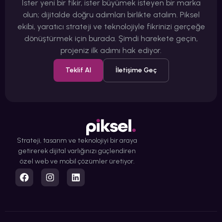
İster yeni bir fikir, ister büyümek isteyen bir marka
olun; dijitalde doğru adımları birlikte atalım. Piksel
ekibi, yaratıcı strateji ve teknolojiyle fikrinizi gerçeğe
dönüştürmek için burada. Şimdi harekete geçin,
projeniz ilk adımı hak ediyor.
Teklif Al
İletişime Geç
Strateji, tasarım ve teknolojiyi bir araya
getirerek dijital varlığınızı güçlendiren
özel web ve mobil çözümler üretiyor.
0850 259 94 00
hello@piksel.agency