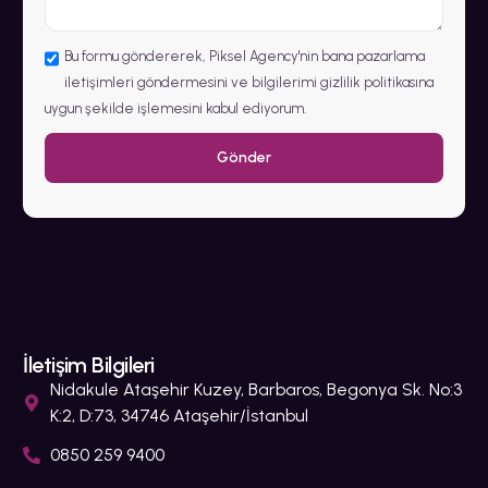
Bu formu göndererek, Piksel Agency'nin bana pazarlama
iletişimleri göndermesini ve bilgilerimi gizlilik politikasına
uygun şekilde işlemesini kabul ediyorum.
Gönder
İletişim Bilgileri
Nidakule Ataşehir Kuzey, Barbaros, Begonya Sk. No:3
K:2, D:73, 34746 Ataşehir/İstanbul
0850 259 9400